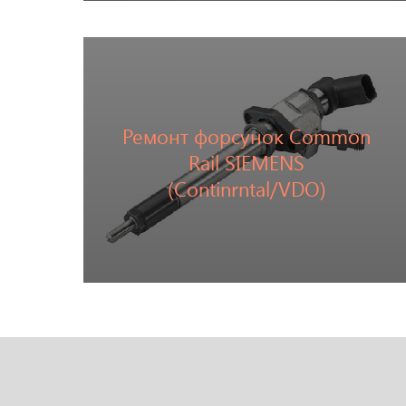
Ремонт форсунок Common
Rail SIEMENS
Перейти
(Continrntal/VDO)