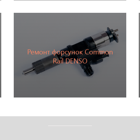
Ремонт форсунок Common
Перейти
Rail DENSO