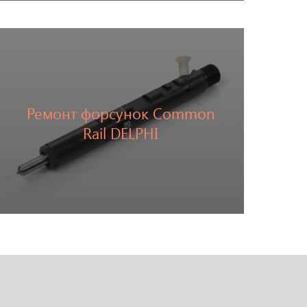
Ремонт форсунок Common
Перейти
Rail DELPHI