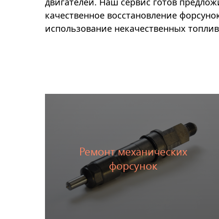
двигателей. Наш сервис готов предлож
качественное восстановление форсунок
использование некачественных топлив
Ремонт механических
Перейти
форсунок