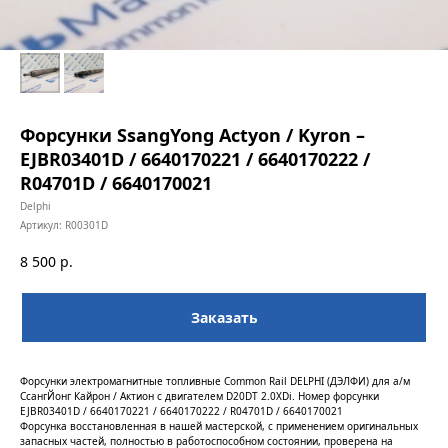
Форсунки SsangYong Actyon / Kyron –
EJBR03401D / 6640170221 / 6640170222 /
R04701D / 6640170021
Delphi
Артикул:
R00301D
8 500
р.
Заказать
Форсунки электромагнитные топливные Common Rail DELPHI (ДЭЛФИ) для а/м
СсангЙонг Кайрон / Актион с двигателем D20DT 2.0XDi. Номер форсунки
EJBR03401D / 6640170221 / 6640170222 / R04701D / 6640170021
Форсунка восстановленная в нашей мастерской, с применением оригинальных
запасных частей, полностью в работоспособном состоянии, проверена на