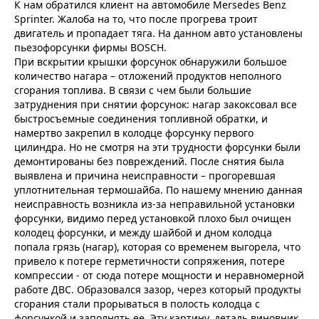
К нам обратился клиент на автомобиле Mersedes Benz
Sprinter. Жалоба на то, что после прогрева троит
двигатель и пропадает тяга. На данном авто установлены
пьезофорсунки фирмы BOSCH.
При вскрытии крышки форсунок обнаружили большое
количество нагара – отложений продуктов неполного
сгорания топлива. В связи с чем были большие
затруднения при снятии форсунок: нагар закоксовал все
быстросъемные соединения топливной обратки, и
намертво закрепил в колодце форсунку первого
цилиндра. Но не смотря на эти трудности форсунки были
демонтированы без повреждений. После снятия была
выявлена и причина неисправности – прогоревшая
уплотнительная термошайба. По нашему мнению данная
неисправность возникла из-за неправильной установки
форсунки, видимо перед установкой плохо был очищен
колодец форсунки, и между шайбой и дном колодца
попала грязь (нагар), которая со временем выгорела, что
привело к потере герметичности сопряжения, потере
компрессии - от сюда потере мощности и неравномерной
работе ДВС. Образовался зазор, через который продукты
сгорания стали прорываться в полость колодца с
форсункой и заполнять ее. Эту картину, деталь виновник,